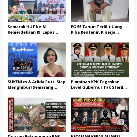
Semarak HUT ke-81
EG 55 Tahun Terlilit Uang
Kemerdekaan RI, Lapas
Riba Rentenir, Kinerja
Warungkiara Gelar Bakti
Penegakkan Hukum di
Sosial dan Pemeriksaan
Satreskrim Polresta
Kesehatan Gratis bagi
Karawang unit krimum
Masyarakat
Patut di Pertanyakan
SUKENI cs & Arlida Putri Siap
Pimpinan KPK Tegaskan
Menghibur! Semarang
Level Gubernur Tak Steril
Extreme Gelar Pelantikan
dari OTT: Bukti Belum
Akbar “Back On Track” 2026–
Cukup, Bukan Dilindungi
2029
Dugaan Pelanggaran RAB
KECAMAN KERAS ALIANSI