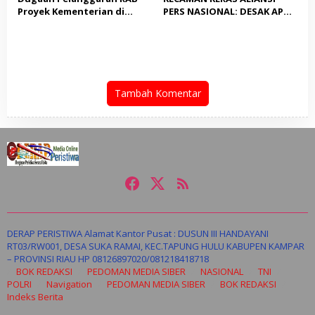
Proyek Kementerian di
PERS NASIONAL: DESAK APH
Tampingmojo, Pemred
TANGKAP PELAKU TEROR
Nasionaldetik.com Desak
TERHADAP JURNALIS DAN
Tindakan Tegas
USUT TUNTAS GURITA
PUNGLI BERJAMAAH SERTA
DUGAAN KETERLIBATAN
KEPALA DINAS PENDIDIKAN
Tambah Komentar
DERAP PERISTIWA Alamat Kantor Pusat : DUSUN III HANDAYANI
RT03/RW001, DESA SUKA RAMAI, KEC.TAPUNG HULU KABUPEN KAMPAR
– PROVINSI RIAU HP 08126897020/081218418718
BOK REDAKSI
PEDOMAN MEDIA SIBER
NASIONAL
TNI
POLRI
Navigation
PEDOMAN MEDIA SIBER
BOK REDAKSI
Indeks Berita