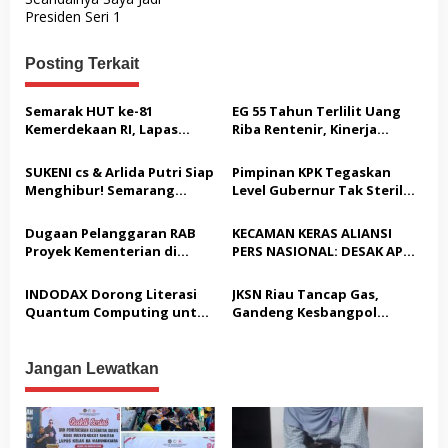
v
Presiden Seri 1
i
g
Posting Terkait
a
s
Semarak HUT ke-81
EG 55 Tahun Terlilit Uang
Kemerdekaan RI, Lapas
Riba Rentenir, Kinerja
i
Warungkiara Gelar Bakti
Penegakkan Hukum di
p
Sosial dan Pemeriksaan
Satreskrim Polresta
SUKENI cs & Arlida Putri Siap
Pimpinan KPK Tegaskan
Kesehatan Gratis bagi
Karawang unit krimum
o
Menghibur! Semarang
Level Gubernur Tak Steril
Masyarakat
Patut di Pertanyakan
Extreme Gelar Pelantikan
dari OTT: Bukti Belum
s
Akbar “Back On Track” 2026–
Cukup, Bukan Dilindungi
Dugaan Pelanggaran RAB
KECAMAN KERAS ALIANSI
2029
Proyek Kementerian di
PERS NASIONAL: DESAK APH
Tampingmojo, Pemred
TANGKAP PELAKU TEROR
Nasionaldetik.com Desak
TERHADAP JURNALIS DAN
INDODAX Dorong Literasi
JKSN Riau Tancap Gas,
Tindakan Tegas
USUT TUNTAS GURITA
Quantum Computing untuk
Gandeng Kesbangpol
PUNGLI BERJAMAAH SERTA
Perkuat Kesiapan Ekosistem
Perkuat Wawasan
DUGAAN KETERLIBATAN
Blockchain
Kebangsaan dan Moderasi
KEPALA DINAS PENDIDIKAN
Beragama
Jangan Lewatkan