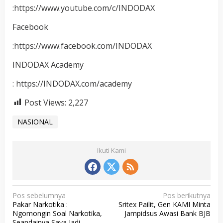
:https://www.youtube.com/c/INDODAX
Facebook
:https://www.facebook.com/INDODAX
INDODAX Academy
: https://INDODAX.com/academy
Post Views:
2,227
NASIONAL
Ikuti Kami
N
Pos sebelumnya
Pos berikutnya
Pakar Narkotika :
Sritex Pailit, Gen KAMI Minta
a
Ngomongin Soal Narkotika,
Jampidsus Awasi Bank BJB
Seandainya Saya Jadi