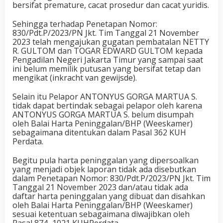
bersifat premature, cacat prosedur dan cacat yuridis.
Sehingga terhadap Penetapan Nomor:
830/Pdt.P/2023/PN Jkt. Tim Tanggal 21 November
2023 telah mengajukan gugatan pembatalan NETTY
R. GULTOM dan TOGAR EDWARD GULTOM kepada
Pengadilan Negeri Jakarta Timur yang sampai saat
ini belum memilik putusan yang bersifat tetap dan
mengikat (inkracht van gewijsde).
Selain itu Pelapor ANTONYUS GORGA MARTUA S.
tidak dapat bertindak sebagai pelapor oleh karena
ANTONYUS GORGA MARTUA S. belum disumpah
oleh Balai Harta Peninggalan/BHP (Weeskamer)
sebagaimana ditentukan dalam Pasal 362 KUH
Perdata.
Begitu pula harta peninggalan yang dipersoalkan
yang menjadi objek laporan tidak ada disebutkan
dalam Penetapan Nomor: 830/Pdt.P/2023/PN Jkt. Tim
Tanggal 21 November 2023 dan/atau tidak ada
daftar harta peninggalan yang dibuat dan disahkan
oleh Balai Harta Peninggalan/BHP (Weeskamer)
sesuai ketentuan sebagaimana diwajibkan oleh
Pasal 874–1021 KUHPerdata.