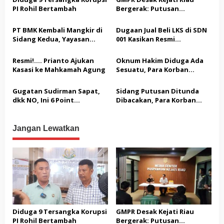
s
PI Rohil Bertambah
Bergerak: Putusan
i
Diterima, Dividen Rp331,7
p
Miliar Ditelaah
PT BMK Kembali Mangkir di
Dugaan Jual Beli LKS di SDN
Peruntukannya
o
Sidang Kedua, Yayasan
001 Kasikan Resmi
Ringgala: Abaikan Proses
Dilaporkan ke Polres
s
Hukum
Kampar, Pemred – Pimum
Resmi!…. Prianto Ajukan
Oknum Hakim Diduga Ada
Metroterkini.id Desak Usut
Kasasi ke Mahkamah Agung
Sesuatu, Para Korban
Kasus Ini
Melaporkan Oknum Hakim
ketua Jak – Sel, Ke MA, KY,
Gugatan Sudirman Sapat,
Sidang Putusan Ditunda
DPR Komisi III dan KPK
dkk NO, Ini 6 Point
Dibacakan, Para Korban
Pertimbangan Hukum
Khawatir Proses Hukum
Majelis PTUN
Tidak Adil
Jangan Lewatkan
Diduga 9 Tersangka Korupsi
GMPR Desak Kejati Riau
PI Rohil Bertambah
Bergerak: Putusan