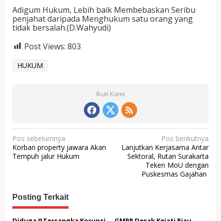
Adigum Hukum, Lebih baik Membebaskan Seribu
penjahat daripada Menghukum satu orang yang
tidak bersalah.(D.Wahyudi)
Post Views:
803
HUKUM
Ikuti Kami
N
Pos sebelumnya
Pos berikutnya
Korban property jawara Akan
Lanjutkan Kerjasama Antar
a
Tempuh jalur Hukum
Sektoral, Rutan Surakarta
v
Teken MoU dengan
Puskesmas Gajahan
i
g
Posting Terkait
a
Diduga 9 Tersangka Korupsi
GMPR Desak Kejati Riau