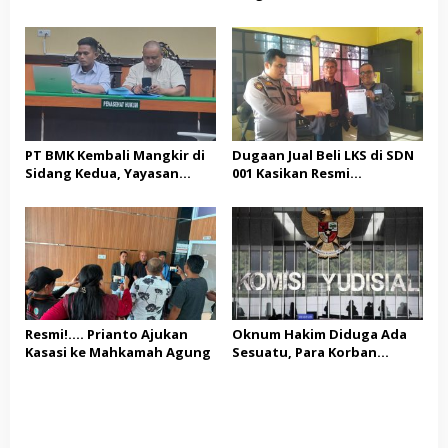
Diterima, Dividen Rp331,7
Miliar Ditelaah
Peruntukannya
PT BMK Kembali Mangkir di
Dugaan Jual Beli LKS di SDN
Sidang Kedua, Yayasan
001 Kasikan Resmi
Ringgala: Abaikan Proses
Dilaporkan ke Polres
Hukum
Kampar, Pemred – Pimum
Metroterkini.id Desak Usut
Kasus Ini
Resmi!…. Prianto Ajukan
Oknum Hakim Diduga Ada
Kasasi ke Mahkamah Agung
Sesuatu, Para Korban
Melaporkan Oknum Hakim
ketua Jak – Sel, Ke MA, KY,
DPR Komisi III dan KPK