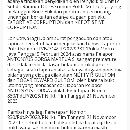
adanya tindakan penyidikan oleh Penyidik di Unit IV
Subdit Ranmor Ditreskrimum Polda Metro Jaya yang
melanggar Kode Etik dan peraturan perundang –
undangan berkaitan adanya dugaan perilaku
EXTORTIVE CORRUPTION dan NEPOTISTIVE
CORRUPTION.
Lanjutnya lagi Dalam surat pengaduan dan atau
laporan tersebut kami menjelaskan bahwa Laporan
Polisi Nomor:LP/B/714/ II/202/SPKT/Polda Metro
Jaya Tanggal 5 Februari 2024 atas nama Pelapor
ANTONYUS GORGA MARTUA S. sangat premature
dan tidak memiliki dasar hukum untuk diproses
sebagai suatu laporan atas adanya dugaan peristiwa
pidana yang diduga dilakukan NETTY R. GULTOM
dan TOGAR EDWARD GULTOM, oleh karena bukti
utama yang mendasar dari laporan Pelapor
ANTONYUS GORGA adalah Penetapan Nomor:
830/Pdt.P/2023/PN Jkt. Tim Tanggal 21 November
2023.
Tambah nya lagi Penetapan Nomor:
830/Pdt.P/2023/PN Jkt. Tim Tanggal 21 November
2023 tersebut belum bahkan tidak dapat dijadikan
bukti yang sah menurut hukum karena masih