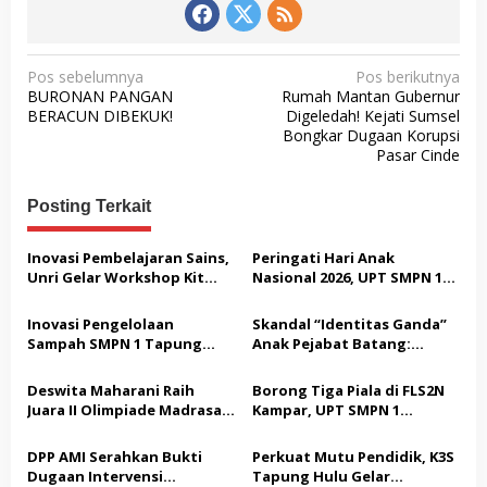
N
Pos sebelumnya
Pos berikutnya
BURONAN PANGAN
Rumah Mantan Gubernur
a
BERACUN DIBEKUK!
Digeledah! Kejati Sumsel
v
Bongkar Dugaan Korupsi
Pasar Cinde
i
g
Posting Terkait
a
s
Inovasi Pembelajaran Sains,
Peringati Hari Anak
Unri Gelar Workshop Kit
Nasional 2026, UPT SMPN 1
i
Fisika Berbasis Etno-STEM di
Tapung Hulu Perkuat
p
UPT SMPN I Tapung Hulu
Komitmen Sekolah Ramah
Inovasi Pengelolaan
Skandal “Identitas Ganda”
Anak
o
Sampah SMPN 1 Tapung
Anak Pejabat Batang:
Hulu: Ubah Limbah Menjadi
Menguji Nyali BKPSDM
s
Insektisida Ramah
Melawan Gurita Pengaruh
Deswita Maharani Raih
Borong Tiga Piala di FLS2N
Lingkungan
Birokrasi
Juara II Olimpiade Madrasah
Kampar, UPT SMPN 1
Indonesia Tsanawiyah
Tapung Hulu Melaju ke
Tingkat Provinsi
DPP AMI Serahkan Bukti
Perkuat Mutu Pendidik, K3S
Dugaan Intervensi
Tapung Hulu Gelar