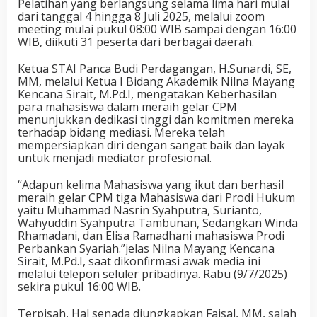
Pelatihan yang berlangsung selama lima hari mulai
dari tanggal 4 hingga 8 Juli 2025, melalui zoom
meeting mulai pukul 08:00 WIB sampai dengan 16:00
WIB, diikuti 31 peserta dari berbagai daerah.
Ketua STAI Panca Budi Perdagangan, H.Sunardi, SE,
MM, melalui Ketua I Bidang Akademik Nilna Mayang
Kencana Sirait, M.Pd.I, mengatakan Keberhasilan
para mahasiswa dalam meraih gelar CPM
menunjukkan dedikasi tinggi dan komitmen mereka
terhadap bidang mediasi. Mereka telah
mempersiapkan diri dengan sangat baik dan layak
untuk menjadi mediator profesional.
“Adapun kelima Mahasiswa yang ikut dan berhasil
meraih gelar CPM tiga Mahasiswa dari Prodi Hukum
yaitu Muhammad Nasrin Syahputra, Surianto,
Wahyuddin Syahputra Tambunan, Sedangkan Winda
Rhamadani, dan Elisa Ramadhani mahasiswa Prodi
Perbankan Syariah.”jelas Nilna Mayang Kencana
Sirait, M.Pd.I, saat dikonfirmasi awak media ini
melalui telepon seluler pribadinya. Rabu (9/7/2025)
sekira pukul 16:00 WIB.
Terpisah, Hal senada diungkapkan Faisal, MM, salah