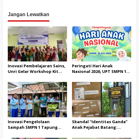
terhadap Pers, Klarifikasi RH
Workshop Pembelajaran
Dinilai Menyesatkan Publik
Mendalam bagi Guru
Segugus Sukaramai
Jangan Lewatkan
Inovasi Pembelajaran Sains,
Peringati Hari Anak
Unri Gelar Workshop Kit
Nasional 2026, UPT SMPN 1
Fisika Berbasis Etno-STEM di
Tapung Hulu Perkuat
UPT SMPN I Tapung Hulu
Komitmen Sekolah Ramah
Anak
Inovasi Pengelolaan
Skandal “Identitas Ganda”
Sampah SMPN 1 Tapung
Anak Pejabat Batang:
Hulu: Ubah Limbah Menjadi
Menguji Nyali BKPSDM
Insektisida Ramah
Melawan Gurita Pengaruh