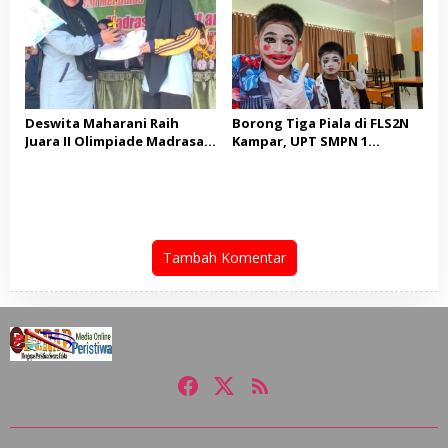
Lingkungan
Birokrasi
Deswita Maharani Raih
Borong Tiga Piala di FLS2N
Juara II Olimpiade Madrasah
Kampar, UPT SMPN 1
Indonesia Tsanawiyah
Tapung Hulu Melaju ke
Tingkat Provinsi
Tambah Komentar