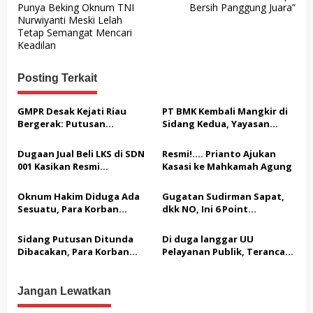
a
Punya Beking Oknum TNI
Bersih Panggung Juara”
v
Nurwiyanti Meski Lelah
Tetap Semangat Mencari
i
Keadilan
g
a
Posting Terkait
s
GMPR Desak Kejati Riau
PT BMK Kembali Mangkir di
i
Bergerak: Putusan
Sidang Kedua, Yayasan
p
Diterima, Dividen Rp331,7
Ringgala: Abaikan Proses
Miliar Ditelaah
Hukum
o
Dugaan Jual Beli LKS di SDN
Resmi!…. Prianto Ajukan
Peruntukannya
001 Kasikan Resmi
Kasasi ke Mahkamah Agung
s
Dilaporkan ke Polres
Kampar, Pemred – Pimum
Oknum Hakim Diduga Ada
Gugatan Sudirman Sapat,
Metroterkini.id Desak Usut
Sesuatu, Para Korban
dkk NO, Ini 6 Point
Kasus Ini
Melaporkan Oknum Hakim
Pertimbangan Hukum
ketua Jak – Sel, Ke MA, KY,
Majelis PTUN
Sidang Putusan Ditunda
Di duga langgar UU
DPR Komisi III dan KPK
Dibacakan, Para Korban
Pelayanan Publik, Terancam
Khawatir Proses Hukum
Sanksi Hukuman
Tidak Adil
Jangan Lewatkan