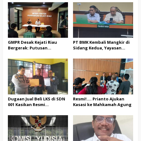
GMPR Desak Kejati Riau
PT BMK Kembali Mangkir di
Bergerak: Putusan
Sidang Kedua, Yayasan
Diterima, Dividen Rp331,7
Ringgala: Abaikan Proses
Miliar Ditelaah
Hukum
Peruntukannya
Dugaan Jual Beli LKS di SDN
Resmi!…. Prianto Ajukan
001 Kasikan Resmi
Kasasi ke Mahkamah Agung
Dilaporkan ke Polres
Kampar, Pemred – Pimum
Metroterkini.id Desak Usut
Kasus Ini