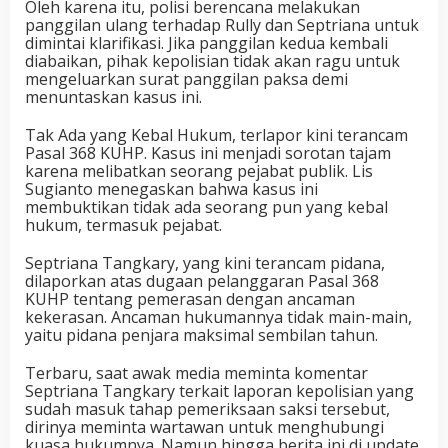
Oleh karena itu, polisi berencana melakukan
panggilan ulang terhadap Rully dan Septriana untuk
dimintai klarifikasi. Jika panggilan kedua kembali
diabaikan, pihak kepolisian tidak akan ragu untuk
mengeluarkan surat panggilan paksa demi
menuntaskan kasus ini.
Tak Ada yang Kebal Hukum, terlapor kini terancam
Pasal 368 KUHP. Kasus ini menjadi sorotan tajam
karena melibatkan seorang pejabat publik. Lis
Sugianto menegaskan bahwa kasus ini
membuktikan tidak ada seorang pun yang kebal
hukum, termasuk pejabat.
Septriana Tangkary, yang kini terancam pidana,
dilaporkan atas dugaan pelanggaran Pasal 368
KUHP tentang pemerasan dengan ancaman
kekerasan. Ancaman hukumannya tidak main-main,
yaitu pidana penjara maksimal sembilan tahun.
Terbaru, saat awak media meminta komentar
Septriana Tangkary terkait laporan kepolisian yang
sudah masuk tahap pemeriksaan saksi tersebut,
dirinya meminta wartawan untuk menghubungi
kuasa hukumnya. Namun hingga berita ini di update