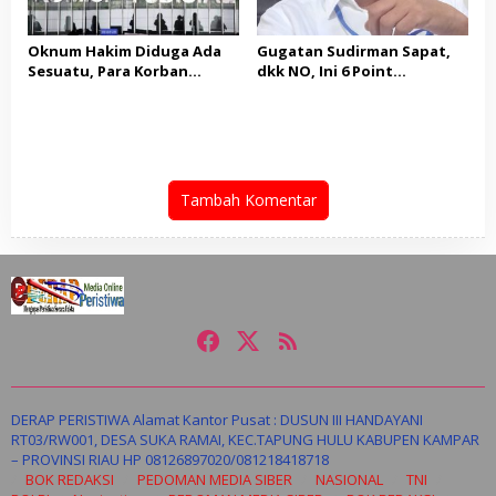
Oknum Hakim Diduga Ada
Gugatan Sudirman Sapat,
Sesuatu, Para Korban
dkk NO, Ini 6 Point
Melaporkan Oknum Hakim
Pertimbangan Hukum
ketua Jak – Sel, Ke MA, KY,
Majelis PTUN
DPR Komisi III dan KPK
Tambah Komentar
DERAP PERISTIWA Alamat Kantor Pusat : DUSUN III HANDAYANI
RT03/RW001, DESA SUKA RAMAI, KEC.TAPUNG HULU KABUPEN KAMPAR
– PROVINSI RIAU HP 08126897020/081218418718
BOK REDAKSI
PEDOMAN MEDIA SIBER
NASIONAL
TNI