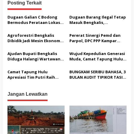
g
Posting Terkait
a
s
Dugaan Galian C Bodong
Dugaan Barang Ilegal Tetap
Bermodus Perataan Lokasi
Masuk Bengkalis,
i
Mencuat, Krimsus Polda
Keseriusan Aparat Kembali
p
Riau Akan Tinjauan Lokasi
Dipertanyakan
Agroforestri Bengkalis
Pererat Sinergi Pemd dan
o
Dibidik Jadi Mesin Ekonomi,
Parpol, DPC PPP Kampar
KADIN Riau Gandeng
Audiensi Bersam Bupati dan
s
Pengusaha Porang
Wakil Bupati Kampar
Ajudan Bupati Bengkalis
Wujud Kepedulian Generasi
Diduga Halangi Wartawan
Muda, Camat Tapung Hulu
Meliput, PWI Terima
Minta Seluruh Kades Aktif
Laporan Dugaan
Kirim Utusan di Liga IV
Camat Tapung Hulu
BUNGKAM SERIBU BAHASA, 3
Pembatasan Pers
Apresiasi Tim Putri Raih
BULAN AUDIT TIPIKOR TASIK
Juara 1 KORPRI CUP Kampar
SERAI TIMUR, KEPALA
2026
INSPEKTORAT BENGKALIS
TUTUP MULUT
Jangan Lewatkan