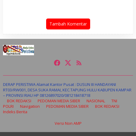
Pembatasan Pers
Tambah Komentar
DERAP PERISTIWA Alamat Kantor Pusat : DUSUN III HANDAYANI
RT03/RW001, DESA SUKA RAMAI, KEC.TAPUNG HULU KABUPEN KAMPAR
– PROVINSI RIAU HP 08126897020/081218418718
BOK REDAKSI
PEDOMAN MEDIA SIBER
NASIONAL
TNI
POLRI
Navigation
PEDOMAN MEDIA SIBER
BOK REDAKSI
Indeks Berita
Versi Non AMP