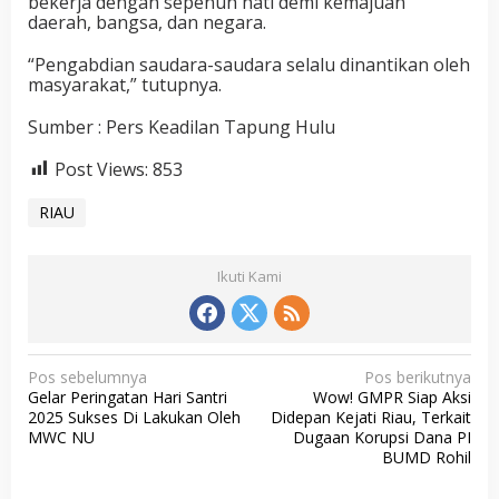
bekerja dengan sepenuh hati demi kemajuan
daerah, bangsa, dan negara.
“Pengabdian saudara-saudara selalu dinantikan oleh
masyarakat,” tutupnya.
Sumber : Pers Keadilan Tapung Hulu
Post Views:
853
RIAU
Ikuti Kami
N
Pos sebelumnya
Pos berikutnya
Gelar Peringatan Hari Santri
Wow! GMPR Siap Aksi
a
2025 Sukses Di Lakukan Oleh
Didepan Kejati Riau, Terkait
v
MWC NU
Dugaan Korupsi Dana PI
BUMD Rohil
i