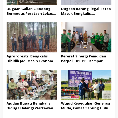
Dugaan Galian C Bodong
Dugaan Barang Ilegal Tetap
Bermodus Perataan Lokasi
Masuk Bengkalis,
Mencuat, Krimsus Polda
Keseriusan Aparat Kembali
Riau Akan Tinjauan Lokasi
Dipertanyakan
Agroforestri Bengkalis
Pererat Sinergi Pemd dan
Dibidik Jadi Mesin Ekonomi,
Parpol, DPC PPP Kampar
KADIN Riau Gandeng
Audiensi Bersam Bupati dan
Pengusaha Porang
Wakil Bupati Kampar
Ajudan Bupati Bengkalis
Wujud Kepedulian Generasi
Diduga Halangi Wartawan
Muda, Camat Tapung Hulu
Meliput, PWI Terima
Minta Seluruh Kades Aktif
Laporan Dugaan
Kirim Utusan di Liga IV