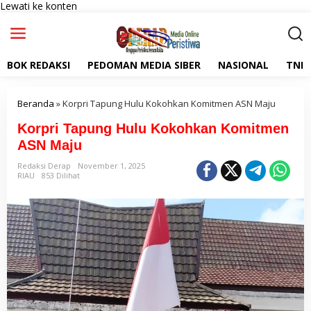
Lewati ke konten
BOK REDAKSI
PEDOMAN MEDIA SIBER
NASIONAL
TNI
Beranda
»
Korpri Tapung Hulu Kokohkan Komitmen ASN Maju
Korpri Tapung Hulu Kokohkan Komitmen
ASN Maju
Redaksi Derap
November 1, 2025
RIAU
853 Dilihat