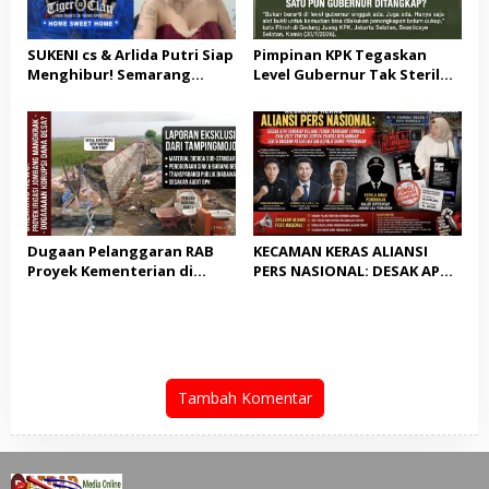
SUKENI cs & Arlida Putri Siap
Pimpinan KPK Tegaskan
Menghibur! Semarang
Level Gubernur Tak Steril
Extreme Gelar Pelantikan
dari OTT: Bukti Belum
Akbar “Back On Track” 2026–
Cukup, Bukan Dilindungi
2029
Dugaan Pelanggaran RAB
KECAMAN KERAS ALIANSI
Proyek Kementerian di
PERS NASIONAL: DESAK APH
Tampingmojo, Pemred
TANGKAP PELAKU TEROR
Nasionaldetik.com Desak
TERHADAP JURNALIS DAN
Tindakan Tegas
USUT TUNTAS GURITA
PUNGLI BERJAMAAH SERTA
DUGAAN KETERLIBATAN
KEPALA DINAS PENDIDIKAN
Tambah Komentar