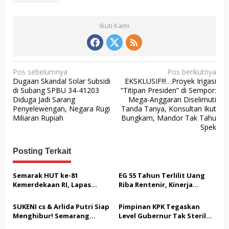
Ikuti Kami
N
Pos sebelumnya
Pos berikutnya
Dugaan Skandal Solar Subsidi
EKSKLUSIF!!!…Proyek Irigasi
a
di Subang SPBU 34-41203
“Titipan Presiden” di Sempor:
v
Diduga Jadi Sarang
Mega-Anggaran Diselimuti
Penyelewengan, Negara Rugi
Tanda Tanya, Konsultan Ikut
i
Miliaran Rupiah
Bungkam, Mandor Tak Tahu
g
Spek
a
Posting Terkait
s
i
Semarak HUT ke-81
EG 55 Tahun Terlilit Uang
p
Kemerdekaan RI, Lapas
Riba Rentenir, Kinerja
Warungkiara Gelar Bakti
Penegakkan Hukum di
o
Sosial dan Pemeriksaan
Satreskrim Polresta
SUKENI cs & Arlida Putri Siap
Pimpinan KPK Tegaskan
s
Kesehatan Gratis bagi
Karawang unit krimum
Menghibur! Semarang
Level Gubernur Tak Steril
Masyarakat
Patut di Pertanyakan
Extreme Gelar Pelantikan
dari OTT: Bukti Belum