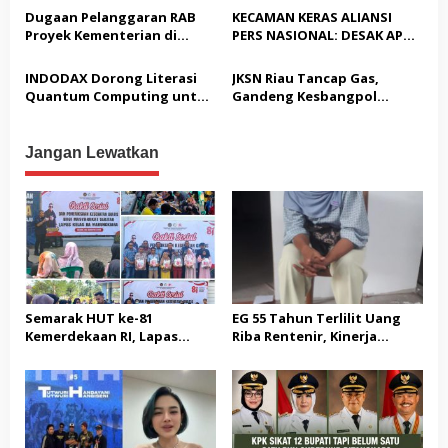
Akbar “Back On Track” 2026–
Cukup, Bukan Dilindungi
Dugaan Pelanggaran RAB
KECAMAN KERAS ALIANSI
2029
Proyek Kementerian di
PERS NASIONAL: DESAK APH
Tampingmojo, Pemred
TANGKAP PELAKU TEROR
Nasionaldetik.com Desak
TERHADAP JURNALIS DAN
INDODAX Dorong Literasi
JKSN Riau Tancap Gas,
Tindakan Tegas
USUT TUNTAS GURITA
Quantum Computing untuk
Gandeng Kesbangpol
PUNGLI BERJAMAAH SERTA
Perkuat Kesiapan Ekosistem
Perkuat Wawasan
DUGAAN KETERLIBATAN
Blockchain
Kebangsaan dan Moderasi
KEPALA DINAS PENDIDIKAN
Beragama
Jangan Lewatkan
Semarak HUT ke-81
EG 55 Tahun Terlilit Uang
Kemerdekaan RI, Lapas
Riba Rentenir, Kinerja
Warungkiara Gelar Bakti
Penegakkan Hukum di
Sosial dan Pemeriksaan
Satreskrim Polresta
Kesehatan Gratis bagi
Karawang unit krimum
Masyarakat
Patut di Pertanyakan