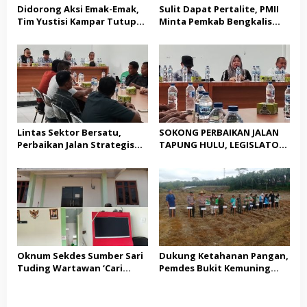
Didorong Aksi Emak-Emak,
Sulit Dapat Pertalite, PMII
Tim Yustisi Kampar Tutup
Minta Pemkab Bengkalis
Sejumlah Kafe di Desa
Buktikan Solusi Nyata
Gading Sari
Lintas Sektor Bersatu,
SOKONG PERBAIKAN JALAN
Perbaikan Jalan Strategis
TAPUNG HULU, LEGISLATOR
Tapung Hulu Dimulai
PPP HJ. JASNITA TARMIZI
GEBRAK MEJA MUSYARAHAH:
“JANGAN BANYAK TEORI,
KITA BUTUH AKSI NYATA!”
Oknum Sekdes Sumber Sari
Dukung Ketahanan Pangan,
Tuding Wartawan ‘Cari
Pemdes Bukit Kemuning
Kesalahan’ Saat
Bersama Kapolsek Tapung
Dipertanyakan Soal
Hulu Gelar Penanaman
Bendera Lusuh dan Layanan
Serentak Jagung Pipil