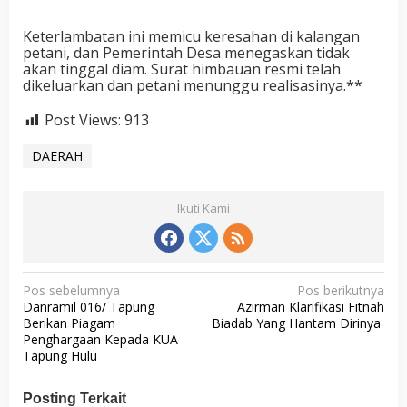
Keterlambatan ini memicu keresahan di kalangan
petani, dan Pemerintah Desa menegaskan tidak
akan tinggal diam. Surat himbauan resmi telah
dikeluarkan dan petani menunggu realisasinya.**
Post Views:
913
DAERAH
Ikuti Kami
N
Pos sebelumnya
Pos berikutnya
Danramil 016/ Tapung
Azirman Klarifikasi Fitnah
a
Berikan Piagam
Biadab Yang Hantam Dirinya
v
Penghargaan Kepada KUA
Tapung Hulu
i
g
Posting Terkait