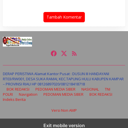
PATEN CETAR yang Diduga
Mandek
Tambah Komentar
DERAP PERISTIWA Alamat Kantor Pusat : DUSUN III HANDAYANI
RT03/RW001, DESA SUKA RAMAI, KEC.TAPUNG HULU KABUPEN KAMPAR
– PROVINSI RIAU HP 08126897020/081218418718
BOK REDAKSI
PEDOMAN MEDIA SIBER
NASIONAL
TNI
POLRI
Navigation
PEDOMAN MEDIA SIBER
BOK REDAKSI
Indeks Berita
Versi Non AMP
Exit mobile version