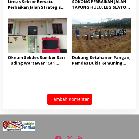
Lintas Sektor Bersatu,
SOKONG PERBAIKAN JALAN
Perbaikan Jalan Strategis
TAPUNG HULU, LEGISLATOR
Tapung Hulu Dimulai
PPP HJ. JASNITA TARMIZI
GEBRAK MEJA MUSYARAHAH:
“JANGAN BANYAK TEORI,
KITA BUTUH AKSI NYATA!”
Oknum Sekdes Sumber Sari
Dukung Ketahanan Pangan,
Tuding Wartawan ‘Cari
Pemdes Bukit Kemuning
Kesalahan’ Saat
Bersama Kapolsek Tapung
Dipertanyakan Soal
Hulu Gelar Penanaman
Bendera Lusuh dan Layanan
Serentak Jagung Pipil
PATEN CETAR yang Diduga
Mandek
Tambah Komentar