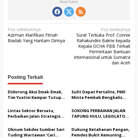
Ikuti Kami
N
Pos sebelumnya
Pos berikutnya
Azirman Klarifikasi Fitnah
Surat Terbuka Prof. Connie
a
Biadab Yang Hantam Dirinya
Rahakundini Bakrie kepada
v
Kepala OCHA PBB Terkait
Permintaan Bantuan
i
Internasional untuk Sumatra
g
dan Aceh
a
Posting Terkait
s
i
Didorong Aksi Emak-Emak,
Sulit Dapat Pertalite, PMII
p
Tim Yustisi Kampar Tutup
Minta Pemkab Bengkalis
Sejumlah Kafe di Desa
Buktikan Solusi Nyata
o
Gading Sari
Lintas Sektor Bersatu,
SOKONG PERBAIKAN JALAN
s
Perbaikan Jalan Strategis
TAPUNG HULU, LEGISLATOR
Tapung Hulu Dimulai
PPP HJ. JASNITA TARMIZI
GEBRAK MEJA MUSYARAHAH:
Oknum Sekdes Sumber Sari
Dukung Ketahanan Pangan,
“JANGAN BANYAK TEORI,
Tuding Wartawan ‘Cari
Pemdes Bukit Kemuning