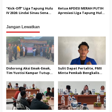
KITA BUTUH AKSI NYATA!”
Kesalahan’ Saat
Bersama Kapolsek Tapung
Dipertanyakan Soal
Hulu Gelar Penanaman
“Kick-Off” Liga Tapung Hulu
Ketua APDESI MERAH PUTIH
Bendera Lusuh dan Layanan
Serentak Jagung Pipil
IV 2026: Lindai Sinau Senama
Apresiasi Liga Tapung Hulu
PATEN CETAR yang Diduga
Nenek Bungkam Tuan
IV
Mandek
Rumah Tanah Datar 3-0!
Jangan Lewatkan
Didorong Aksi Emak-Emak,
Sulit Dapat Pertalite, PMII
Tim Yustisi Kampar Tutup
Minta Pemkab Bengkalis
Sejumlah Kafe di Desa
Buktikan Solusi Nyata
Gading Sari