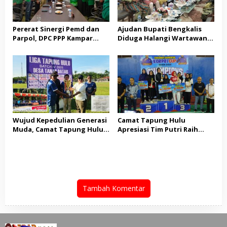
Pererat Sinergi Pemd dan
Ajudan Bupati Bengkalis
Parpol, DPC PPP Kampar
Diduga Halangi Wartawan
Audiensi Bersam Bupati dan
Meliput, PWI Terima
Wakil Bupati Kampar
Laporan Dugaan
Pembatasan Pers
Wujud Kepedulian Generasi
Camat Tapung Hulu
Muda, Camat Tapung Hulu
Apresiasi Tim Putri Raih
Minta Seluruh Kades Aktif
Juara 1 KORPRI CUP Kampar
Kirim Utusan di Liga IV
2026
Tambah Komentar