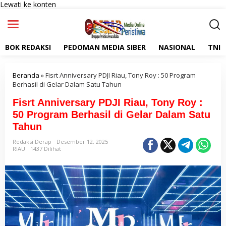
Lewati ke konten
BOK REDAKSI
PEDOMAN MEDIA SIBER
NASIONAL
TNI
Beranda
»
Fisrt Anniversary PDJI Riau, Tony Roy : 50 Program
Berhasil di Gelar Dalam Satu Tahun
Fisrt Anniversary PDJI Riau, Tony Roy :
50 Program Berhasil di Gelar Dalam Satu
Tahun
Redaksi Derap
Desember 12, 2025
RIAU
1437 Dilihat