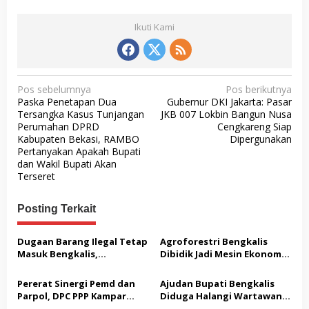
Ikuti Kami
N
Pos sebelumnya
Pos berikutnya
Paska Penetapan Dua
Gubernur DKI Jakarta: Pasar
a
Tersangka Kasus Tunjangan
JKB 007 Lokbin Bangun Nusa
v
Perumahan DPRD
Cengkareng Siap
Kabupaten Bekasi, RAMBO
Dipergunakan
i
Pertanyakan Apakah Bupati
g
dan Wakil Bupati Akan
Terseret
a
s
Posting Terkait
i
p
Dugaan Barang Ilegal Tetap
Agroforestri Bengkalis
Masuk Bengkalis,
Dibidik Jadi Mesin Ekonomi,
o
Keseriusan Aparat Kembali
KADIN Riau Gandeng
s
Dipertanyakan
Pengusaha Porang
Pererat Sinergi Pemd dan
Ajudan Bupati Bengkalis
Parpol, DPC PPP Kampar
Diduga Halangi Wartawan
Audiensi Bersam Bupati dan
Meliput, PWI Terima