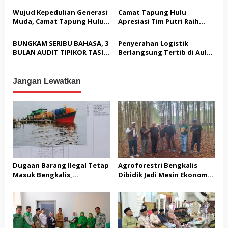
Wakil Bupati Kampar
Laporan Dugaan
Wujud Kepedulian Generasi
Camat Tapung Hulu
Pembatasan Pers
Muda, Camat Tapung Hulu
Apresiasi Tim Putri Raih
Minta Seluruh Kades Aktif
Juara 1 KORPRI CUP Kampar
Kirim Utusan di Liga IV
2026
BUNGKAM SERIBU BAHASA, 3
Penyerahan Logistik
BULAN AUDIT TIPIKOR TASIK
Berlangsung Tertib di Aula
SERAI TIMUR, KEPALA
Kantor Desa Guna
INSPEKTORAT BENGKALIS
Memastikan Ketahanan
TUTUP MULUT
Pangan Warga
Jangan Lewatkan
Dugaan Barang Ilegal Tetap
Agroforestri Bengkalis
Masuk Bengkalis,
Dibidik Jadi Mesin Ekonomi,
Keseriusan Aparat Kembali
KADIN Riau Gandeng
Dipertanyakan
Pengusaha Porang