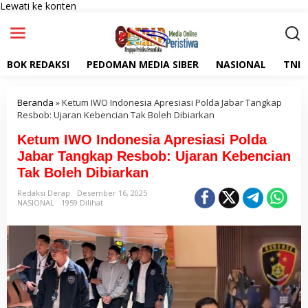
Lewati ke konten
BOK REDAKSI
PEDOMAN MEDIA SIBER
NASIONAL
TNI
Beranda
»
Ketum IWO Indonesia Apresiasi Polda Jabar Tangkap
Resbob: Ujaran Kebencian Tak Boleh Dibiarkan
Ketum IWO Indonesia Apresiasi Polda
Jabar Tangkap Resbob: Ujaran Kebencian
Tak Boleh Dibiarkan
Redaksi Derap
Desember 16, 2025
NASIONAL
1959 Dilihat