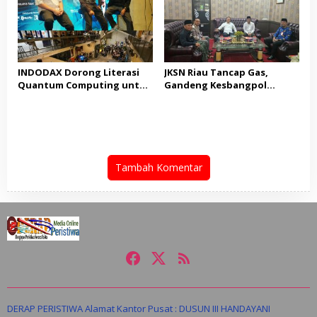
PUNGLI BERJAMAAH SERTA
DUGAAN KETERLIBATAN
KEPALA DINAS PENDIDIKAN
INDODAX Dorong Literasi
JKSN Riau Tancap Gas,
Quantum Computing untuk
Gandeng Kesbangpol
Perkuat Kesiapan Ekosistem
Perkuat Wawasan
Blockchain
Kebangsaan dan Moderasi
Beragama
Tambah Komentar
DERAP PERISTIWA Alamat Kantor Pusat : DUSUN III HANDAYANI