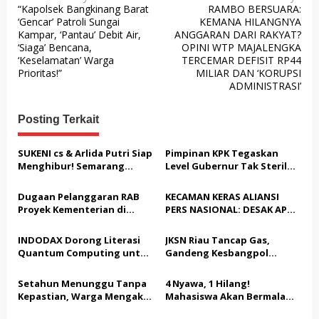
“Kapolsek Bangkinang Barat
RAMBO BERSUARA:
a
‘Gencar’ Patroli Sungai
KEMANA HILANGNYA
v
Kampar, ‘Pantau’ Debit Air,
ANGGARAN DARI RAKYAT?
‘Siaga’ Bencana,
OPINI WTP MAJALENGKA
i
‘Keselamatan’ Warga
TERCEMAR DEFISIT RP44
g
Prioritas!”
MILIAR DAN ‘KORUPSI
ADMINISTRASI’
a
s
Posting Terkait
i
p
SUKENI cs & Arlida Putri Siap
Pimpinan KPK Tegaskan
Menghibur! Semarang
Level Gubernur Tak Steril
o
Extreme Gelar Pelantikan
dari OTT: Bukti Belum
s
Akbar “Back On Track” 2026–
Cukup, Bukan Dilindungi
Dugaan Pelanggaran RAB
KECAMAN KERAS ALIANSI
2029
Proyek Kementerian di
PERS NASIONAL: DESAK APH
Tampingmojo, Pemred
TANGKAP PELAKU TEROR
Nasionaldetik.com Desak
TERHADAP JURNALIS DAN
INDODAX Dorong Literasi
JKSN Riau Tancap Gas,
Tindakan Tegas
USUT TUNTAS GURITA
Quantum Computing untuk
Gandeng Kesbangpol
PUNGLI BERJAMAAH SERTA
Perkuat Kesiapan Ekosistem
Perkuat Wawasan
DUGAAN KETERLIBATAN
Blockchain
Kebangsaan dan Moderasi
Setahun Menunggu Tanpa
4 Nyawa, 1 Hilang!
KEPALA DINAS PENDIDIKAN
Beragama
Kepastian, Warga Mengaku
Mahasiswa Akan Bermalam
Jadi Korban Dugaan Janji
di Pelindo dalam Aksi Jilid II