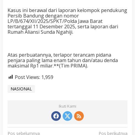
Kasus ini berawal dari laporan kelompok pendukung
Persib Bandung dengan nomor
LP/B/674/XII/2025/SPKT/Polda Jawa Barat
tertanggal 11 Desember 2025, serta laporan dari
Rumah Aliansi Sunda Ngahiji.
Atas perbuatannya, terlapor terancam pidana
penjara paling lama enam tahun dan/atau denda
maksimal Rp1 miliar.**(Tim PRIMA).
Post Views:
1,959
NASIONAL
Ikuti Kami
N
Pos sebelumnya
Pos berikutnya