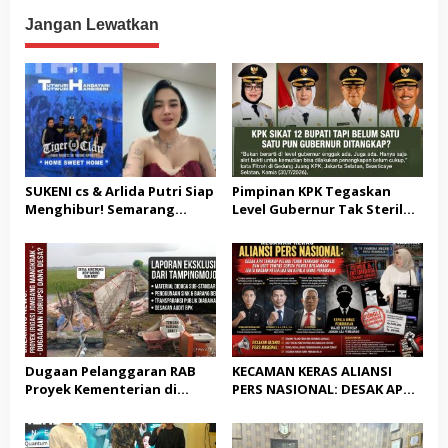
Tak Terealisasi
Jangan Lewatkan
SUKENI cs & Arlida Putri Siap
Pimpinan KPK Tegaskan
Menghibur! Semarang
Level Gubernur Tak Steril
Extreme Gelar Pelantikan
dari OTT: Bukti Belum
Akbar “Back On Track” 2026–
Cukup, Bukan Dilindungi
2029
Dugaan Pelanggaran RAB
KECAMAN KERAS ALIANSI
Proyek Kementerian di
PERS NASIONAL: DESAK APH
Tampingmojo, Pemred
TANGKAP PELAKU TEROR
Nasionaldetik.com Desak
TERHADAP JURNALIS DAN
Tindakan Tegas
USUT TUNTAS GURITA