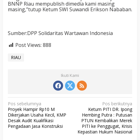
BNNP Riau mempublish dimedia kami masing
masing,”tutup Ketum SWI Suwandi Erikson Nababan.
Sumber:DPP Solidaritas Wartawan Indonesia
Post Views:
888
RIAU
Ikuti Kami
N
Pos sebelumnya
Pos berikutnya
Proyek Hampir Rp10 M
Ketum PITI DR. Ipong
a
Dikerjakan Usaha Kecil, KMP
Hembing Putra : Putusan
v
Desak Audit Kualifikasi
PTUN Kembalikan Merek
Pengadaan Jasa Konstruksi
PITI ke Penggugat, Krisis
i
Kepastian Hukum Nasional
g