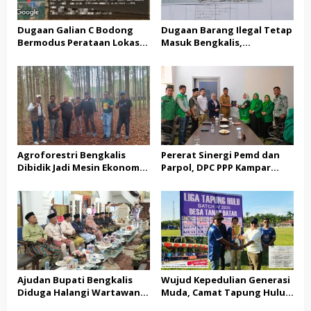
Dugaan Galian C Bodong
Dugaan Barang Ilegal Tetap
Bermodus Perataan Lokasi
Masuk Bengkalis,
Mencuat, Krimsus Polda
Keseriusan Aparat Kembali
Riau Akan Tinjauan Lokasi
Dipertanyakan
Agroforestri Bengkalis
Pererat Sinergi Pemd dan
Dibidik Jadi Mesin Ekonomi,
Parpol, DPC PPP Kampar
KADIN Riau Gandeng
Audiensi Bersam Bupati dan
Pengusaha Porang
Wakil Bupati Kampar
Ajudan Bupati Bengkalis
Wujud Kepedulian Generasi
Diduga Halangi Wartawan
Muda, Camat Tapung Hulu
Meliput, PWI Terima
Minta Seluruh Kades Aktif