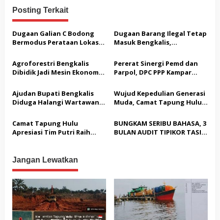
a
Posting Terkait
s
Dugaan Galian C Bodong
Dugaan Barang Ilegal Tetap
i
Bermodus Perataan Lokasi
Masuk Bengkalis,
p
Mencuat, Krimsus Polda
Keseriusan Aparat Kembali
Riau Akan Tinjauan Lokasi
Dipertanyakan
o
Agroforestri Bengkalis
Pererat Sinergi Pemd dan
Dibidik Jadi Mesin Ekonomi,
Parpol, DPC PPP Kampar
s
KADIN Riau Gandeng
Audiensi Bersam Bupati dan
Pengusaha Porang
Wakil Bupati Kampar
Ajudan Bupati Bengkalis
Wujud Kepedulian Generasi
Diduga Halangi Wartawan
Muda, Camat Tapung Hulu
Meliput, PWI Terima
Minta Seluruh Kades Aktif
Laporan Dugaan
Kirim Utusan di Liga IV
Camat Tapung Hulu
BUNGKAM SERIBU BAHASA, 3
Pembatasan Pers
Apresiasi Tim Putri Raih
BULAN AUDIT TIPIKOR TASIK
Juara 1 KORPRI CUP Kampar
SERAI TIMUR, KEPALA
2026
INSPEKTORAT BENGKALIS
TUTUP MULUT
Jangan Lewatkan