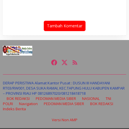
Laporan Dugaan
Kirim Utusan di Liga IV
Pembatasan Pers
Tambah Komentar
DERAP PERISTIWA Alamat Kantor Pusat : DUSUN III HANDAYANI
RT03/RW001, DESA SUKA RAMAI, KEC.TAPUNG HULU KABUPEN KAMPAR
– PROVINSI RIAU HP 08126897020/081218418718
BOK REDAKSI
PEDOMAN MEDIA SIBER
NASIONAL
TNI
POLRI
Navigation
PEDOMAN MEDIA SIBER
BOK REDAKSI
Indeks Berita
Versi Non AMP