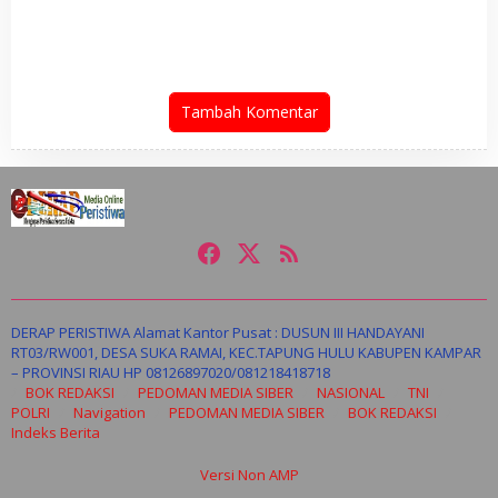
Kesalahan’ Saat
Bersama Kapolsek Tapung
Dipertanyakan Soal
Hulu Gelar Penanaman
Bendera Lusuh dan Layanan
Serentak Jagung Pipil
PATEN CETAR yang Diduga
Mandek
Tambah Komentar
DERAP PERISTIWA Alamat Kantor Pusat : DUSUN III HANDAYANI
RT03/RW001, DESA SUKA RAMAI, KEC.TAPUNG HULU KABUPEN KAMPAR
– PROVINSI RIAU HP 08126897020/081218418718
BOK REDAKSI
PEDOMAN MEDIA SIBER
NASIONAL
TNI
POLRI
Navigation
PEDOMAN MEDIA SIBER
BOK REDAKSI
Indeks Berita
Versi Non AMP