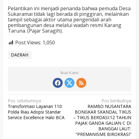
Pelantikan ini menjadi penanda bahwa pemuda Desa
Sukaramai tidak lagi berada di pinggiran, melainkan
tampil sebagai aktor utama pengendali arah
pembangunan desa melalui wadah resmi Karang
Taruna. (Pajar Saragih).
Post Views:
1,050
DAERAH
Ikuti Kami
N
Pos sebelumnya
Pos berikutnya
Transformasi Layanan 110:
RAMBO NUSANTARA
a
Polda Riau Adopsi Standar
BONGKAR SKANDAL TIKUS
v
Service Excellence Halo BCA
– TIKUS BERDASI:12 TAHUN
PAJAK GANDA GALIAN C DI
i
BANGGAI LAUT:
g
“PREMANISME BIROKRASI”