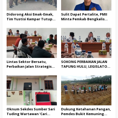
Didorong Aksi Emak-Emak,
Sulit Dapat Pertalite, PMII
Tim Yustisi Kampar Tutup
Minta Pemkab Bengkalis
Sejumlah Kafe di Desa
Buktikan Solusi Nyata
Gading Sari
Lintas Sektor Bersatu,
SOKONG PERBAIKAN JALAN
Perbaikan Jalan Strategis
TAPUNG HULU, LEGISLATOR
Tapung Hulu Dimulai
PPP HJ. JASNITA TARMIZI
GEBRAK MEJA MUSYARAHAH:
“JANGAN BANYAK TEORI,
KITA BUTUH AKSI NYATA!”
Oknum Sekdes Sumber Sari
Dukung Ketahanan Pangan,
Tuding Wartawan ‘Cari
Pemdes Bukit Kemuning