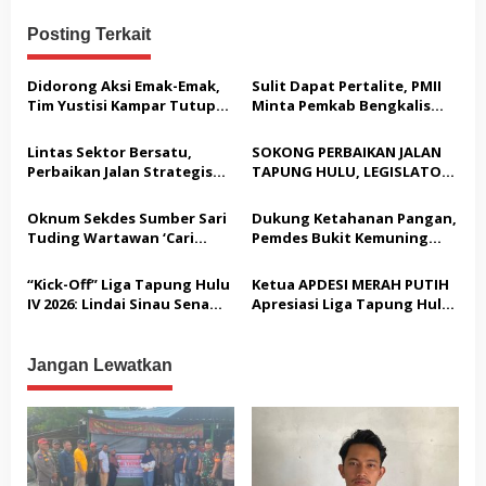
a
Posting Terkait
s
i
Didorong Aksi Emak-Emak,
Sulit Dapat Pertalite, PMII
p
Tim Yustisi Kampar Tutup
Minta Pemkab Bengkalis
Sejumlah Kafe di Desa
Buktikan Solusi Nyata
o
Gading Sari
Lintas Sektor Bersatu,
SOKONG PERBAIKAN JALAN
s
Perbaikan Jalan Strategis
TAPUNG HULU, LEGISLATOR
Tapung Hulu Dimulai
PPP HJ. JASNITA TARMIZI
GEBRAK MEJA MUSYARAHAH:
Oknum Sekdes Sumber Sari
Dukung Ketahanan Pangan,
“JANGAN BANYAK TEORI,
Tuding Wartawan ‘Cari
Pemdes Bukit Kemuning
KITA BUTUH AKSI NYATA!”
Kesalahan’ Saat
Bersama Kapolsek Tapung
Dipertanyakan Soal
Hulu Gelar Penanaman
“Kick-Off” Liga Tapung Hulu
Ketua APDESI MERAH PUTIH
Bendera Lusuh dan Layanan
Serentak Jagung Pipil
IV 2026: Lindai Sinau Senama
Apresiasi Liga Tapung Hulu
PATEN CETAR yang Diduga
Nenek Bungkam Tuan
IV
Mandek
Rumah Tanah Datar 3-0!
Jangan Lewatkan