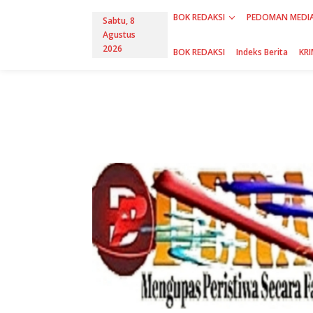
L
BOK REDAKSI
PEDOMAN MEDIA
e
Sabtu, 8
w
Agustus
a
2026
BOK REDAKSI
Indeks Berita
KRI
t
i
k
e
k
o
n
t
e
n