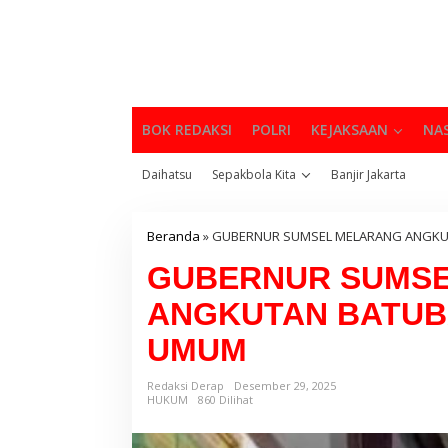
BOK REDAKSI
POLRI
KEJAKSAAN
NA
Daihatsu
Sepakbola Kita
Banjir Jakarta
Beranda
»
GUBERNUR SUMSEL MELARANG ANGKUT
GUBERNUR SUMS
ANGKUTAN BATUB
UMUM
Redaksi Derap
Desember 29, 2025
HUKUM
860 Dilihat