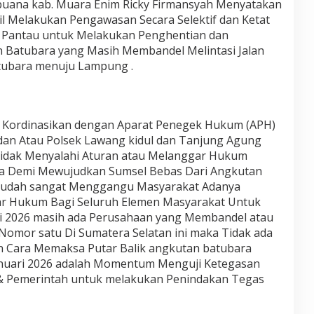
buana kab. Muara Enim Ricky Firmansyah Menyatakan
l Melakukan Pengawasan Secara Selektif dan Ketat
s Pantau untuk Melakukan Penghentian dan
Batubara yang Masih Membandel Melintasi Jalan
ubara menuju Lampung .
i Kordinasikan dengan Aparat Penegek Hukum (APH)
dan Atau Polsek Lawang kidul dan Tanjung Agung
idak Menyalahi Aturan atau Melanggar Hukum
a Demi Mewujudkan Sumsel Bebas Dari Angkutan
 Sudah sangat Menggangu Masyarakat Adanya
sar Hukum Bagi Seluruh Elemen Masyarakat Untuk
ri 2026 masih ada Perusahaan yang Membandel atau
omor satu Di Sumatera Selatan ini maka Tidak ada
an Cara Memaksa Putar Balik angkutan batubara
Januari 2026 adalah Momentum Menguji Ketegasan
& Pemerintah untuk melakukan Penindakan Tegas