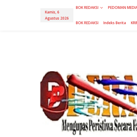
L
BOK REDAKSI
PEDOMAN MEDIA
e
Kamis, 6
w
Agustus 2026
a
BOK REDAKSI
Indeks Berita
KRI
t
i
k
e
k
o
n
t
e
n