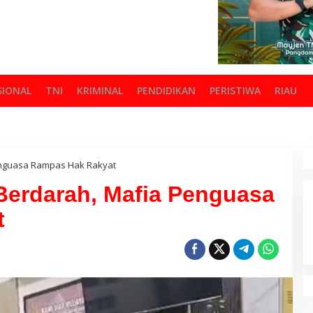
SIONAL
TNI
KRIMINAL
PENDIDIKAN
PERISTIWA
RIAU
enguasa Rampas Hak Rakyat
Berdarah, Mafia Penguasa
t