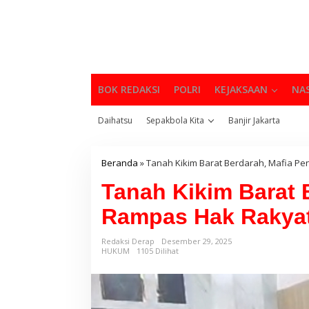
BOK REDAKSI
POLRI
KEJAKSAAN
NA
Daihatsu
Sepakbola Kita
Banjir Jakarta
Beranda
»
Tanah Kikim Barat Berdarah, Mafia P
Tanah Kikim Barat 
Rampas Hak Rakya
Redaksi Derap
Desember 29, 2025
HUKUM
1105 Dilihat