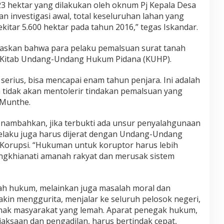
 23 hektar yang dilakukan oleh oknum Pj Kepala Desa
n investigasi awal, total keseluruhan lahan yang
itar 5.600 hektar pada tahun 2016,” tegas Iskandar.
laskan bahwa para pelaku pemalsuan surat tanah
63 Kitab Undang-Undang Hukum Pidana (KUHP).
rius, bisa mencapai enam tahun penjara. Ini adalah
 tidak akan mentolerir tindakan pemalsuan yang
 Munthe.
ambahkan, jika terbukti ada unsur penyalahgunaan
elaku juga harus dijerat dengan Undang-Undang
Korupsi. “Hukuman untuk koruptor harus lebih
ngkhianati amanah rakyat dan merusak sistem
ah hukum, melainkan juga masalah moral dan
kin menggurita, menjalar ke seluruh pelosok negeri,
ak masyarakat yang lemah. Aparat penegak hukum,
ejaksaan dan pengadilan, harus bertindak cepat,