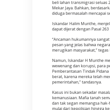
beli lahan transmigrasi seluas
Mekar Jaya. Bahkan, berdasarka
diduga bermasalah mencapai sek
Iskandar Halim Munthe, menje
dapat dijerat dengan Pasal 2
“Ancaman hukumannya sangat se
pesan yang jelas bahwa negara
merugikan masyarakat,” tegas
Namun, Iskandar H Munthe men
wewenang dan korupsi, para p
Pemberantasan Tindak Pidana 
berat, karena mereka telah me
pemerintahan,” tandasnya.
Kasus ini bukan sekadar masal
kemanusiaan. Mafia tanah sema
dan tak segan memangsa hak-h
mulai dari kepolisian hingga k