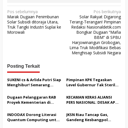
N
Pos sebelumnya
Pos berikutnya
Marak Dugaan Penimbunan
Solar Rakyat Digarong
a
Solar Subsidi ditoraja Utara,
Terang-Terangan! Pimpinan
v
Truk Tangki Industri Suplai ke
Redaksi Nasionaldetik.com
Morowali
Bongkar Dugaan “Mafia
i
BBM” di SPBU
g
Harjowinangun Grobogan,
Lima Truk Modifikasi Bebas
a
Menghisap Subsidi Negara
s
i
Posting Terkait
p
SUKENI cs & Arlida Putri Siap
Pimpinan KPK Tegaskan
o
Menghibur! Semarang
Level Gubernur Tak Steril
s
Extreme Gelar Pelantikan
dari OTT: Bukti Belum
Akbar “Back On Track” 2026–
Cukup, Bukan Dilindungi
Dugaan Pelanggaran RAB
KECAMAN KERAS ALIANSI
2029
Proyek Kementerian di
PERS NASIONAL: DESAK APH
Tampingmojo, Pemred
TANGKAP PELAKU TEROR
Nasionaldetik.com Desak
TERHADAP JURNALIS DAN
INDODAX Dorong Literasi
JKSN Riau Tancap Gas,
Tindakan Tegas
USUT TUNTAS GURITA
Quantum Computing untuk
Gandeng Kesbangpol
PUNGLI BERJAMAAH SERTA
Perkuat Kesiapan Ekosistem
Perkuat Wawasan