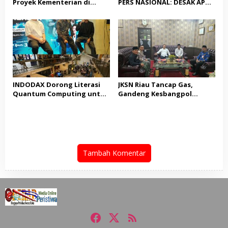
Proyek Kementerian di
PERS NASIONAL: DESAK APH
Tampingmojo, Pemred
TANGKAP PELAKU TEROR
Nasionaldetik.com Desak
TERHADAP JURNALIS DAN
Tindakan Tegas
USUT TUNTAS GURITA
PUNGLI BERJAMAAH SERTA
DUGAAN KETERLIBATAN
KEPALA DINAS PENDIDIKAN
INDODAX Dorong Literasi
JKSN Riau Tancap Gas,
Quantum Computing untuk
Gandeng Kesbangpol
Perkuat Kesiapan Ekosistem
Perkuat Wawasan
Blockchain
Kebangsaan dan Moderasi
Beragama
Tambah Komentar