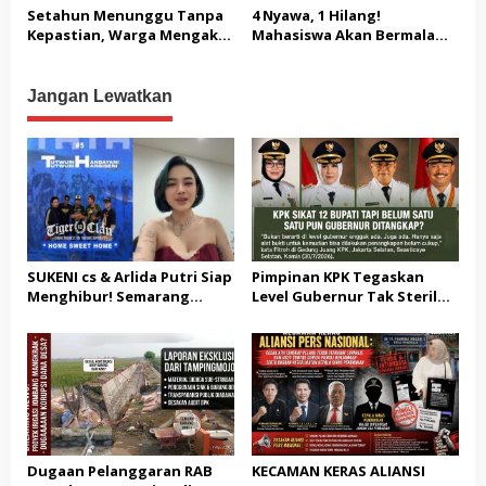
DUGAAN KETERLIBATAN
Blockchain
Kebangsaan dan Moderasi
Setahun Menunggu Tanpa
4 Nyawa, 1 Hilang!
KEPALA DINAS PENDIDIKAN
Beragama
Kepastian, Warga Mengaku
Mahasiswa Akan Bermalam
Jadi Korban Dugaan Janji
di Pelindo dalam Aksi Jilid II
Tak Terealisasi
Jangan Lewatkan
SUKENI cs & Arlida Putri Siap
Pimpinan KPK Tegaskan
Menghibur! Semarang
Level Gubernur Tak Steril
Extreme Gelar Pelantikan
dari OTT: Bukti Belum
Akbar “Back On Track” 2026–
Cukup, Bukan Dilindungi
2029
Dugaan Pelanggaran RAB
KECAMAN KERAS ALIANSI