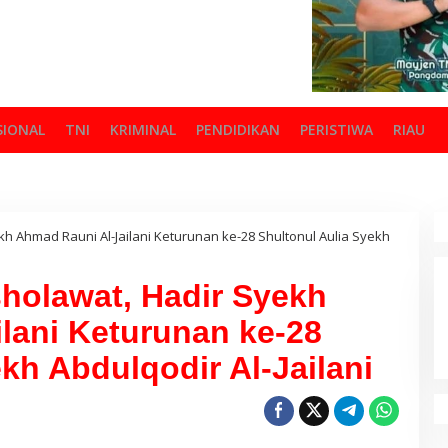
SIONAL
TNI
KRIMINAL
PENDIDIKAN
PERISTIWA
RIAU
h Ahmad Rauni Al-Jailani Keturunan ke-28 Shultonul Aulia Syekh
holawat, Hadir Syekh
lani Keturunan ke-28
kh Abdulqodir Al-Jailani