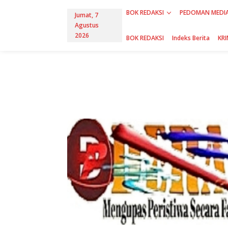
L
BOK REDAKSI
PEDOMAN MEDIA
e
Jumat, 7
w
Agustus
a
2026
BOK REDAKSI
Indeks Berita
KRI
t
i
k
e
k
o
n
t
e
n