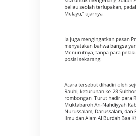
kita untuk mengenang Sultan Ab
beliau seolah terlupakan, pada
Melayu,” ujarnya.
Ia juga mengingatkan pesan Pr
menyatakan bahwa bangsa yang
Menurutnya, tanpa para pelaku 
posisi sekarang.
Acara tersebut dihadiri oleh s
Rauhi, keturunan ke-28 Sulthonu
rombongan. Turut hadir para Ra
Muktabaroh An-Nahdiyyah Kab
Nurussalam, Darussalam, dan P
Ilmu dan Alam Al Burdah Baa Kh