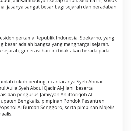
dul Jalil Rahmadsyah setiap tahun. Selama ini, sosok
hal jasanya sangat besar bagi sejarah dan peradaban
esiden pertama Republik Indonesia, Soekarno, yang
 besar adalah bangsa yang menghargai sejarah.
sejarah, generasi hari ini tidak akan berada pada
ejumlah tokoh penting, di antaranya Syeh Ahmad
l Aulia Syeh Abdul Qadir Al-Jilani, beserta
is dan pengurus Jamiyyah Ahlittoriqoh Al
upaten Bengkalis, pimpinan Pondok Pesantren
opshol Al Burdah Senggoro, serta pimpinan Majelis
aalis.