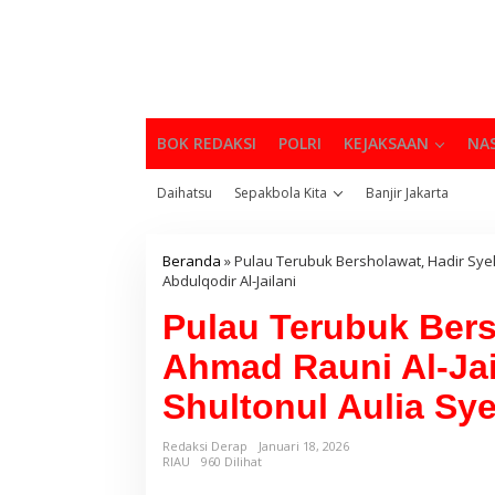
BOK REDAKSI
POLRI
KEJAKSAAN
NA
Daihatsu
Sepakbola Kita
Banjir Jakarta
Beranda
»
Pulau Terubuk Bersholawat, Hadir Syek
Abdulqodir Al-Jailani
Pulau Terubuk Bers
Ahmad Rauni Al-Jai
Shultonul Aulia Sye
Redaksi Derap
Januari 18, 2026
RIAU
960 Dilihat