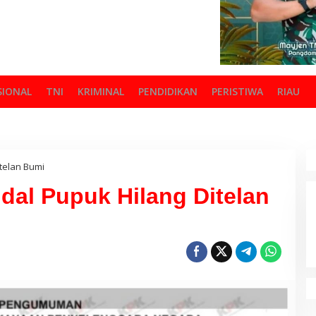
SIONAL
TNI
KRIMINAL
PENDIDIKAN
PERISTIWA
RIAU
telan Bumi
al Pupuk Hilang Ditelan