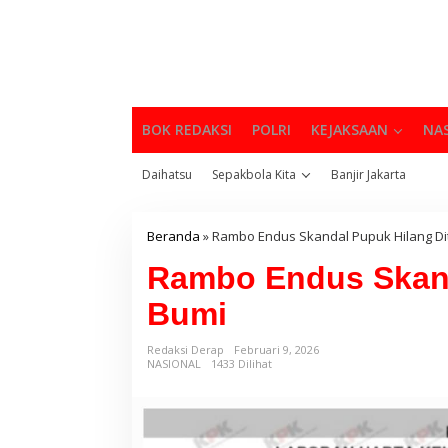
BOK REDAKSI
POLRI
KEJAKSAAN
NA
Daihatsu
Sepakbola Kita
Banjir Jakarta
Beranda
»
Rambo Endus Skandal Pupuk Hilang Di
Rambo Endus Skand
Bumi
Redaksi Derap
Februari 9, 2026
NASIONAL
1433 Dilihat