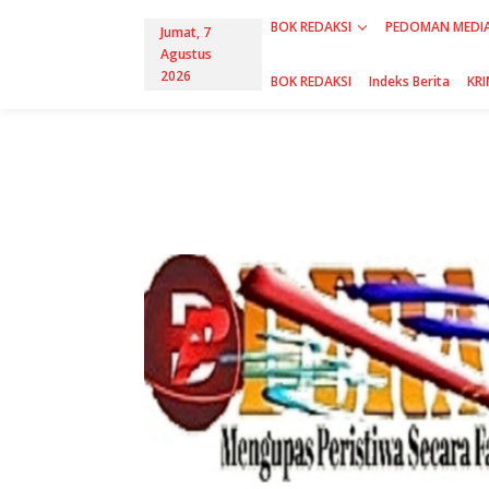
L
BOK REDAKSI
PEDOMAN MEDIA
e
Jumat, 7
w
Agustus
a
2026
BOK REDAKSI
Indeks Berita
KRI
t
i
k
e
k
o
n
t
e
n