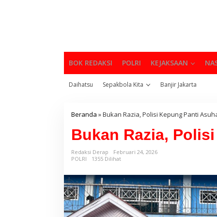
BOK REDAKSI
POLRI
KEJAKSAAN
NA
Daihatsu
Sepakbola Kita
Banjir Jakarta
Beranda
»
Bukan Razia, Polisi Kepung Panti Asu
Bukan Razia, Polis
Redaksi Derap
Februari 24, 2026
POLRI
1355 Dilihat