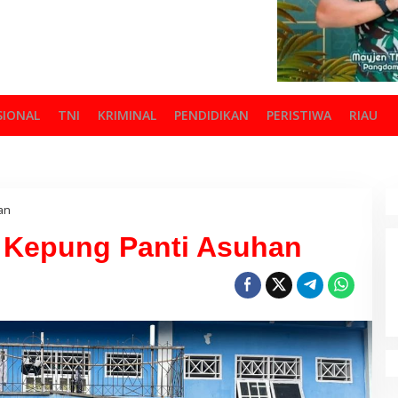
SIONAL
TNI
KRIMINAL
PENDIDIKAN
PERISTIWA
RIAU
han
i Kepung Panti Asuhan