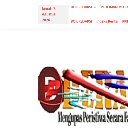
L
BOK REDAKSI
PEDOMAN MEDIA
e
Jumat, 7
w
Agustus
a
2026
BOK REDAKSI
Indeks Berita
KRI
t
i
k
e
k
o
n
t
e
n