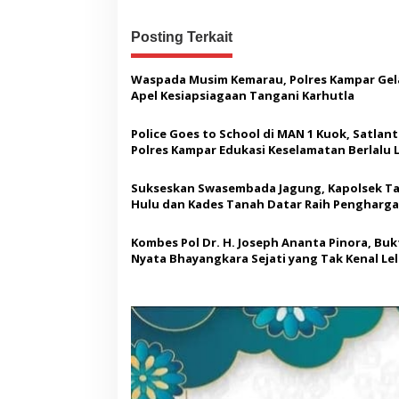
v
i
Posting Terkait
g
a
Waspada Musim Kemarau, Polres Kampar Gel
Apel Kesiapsiagaan Tangani Karhutla
s
i
Police Goes to School di MAN 1 Kuok, Satlan
p
Polres Kampar Edukasi Keselamatan Berlalu 
dan Bagikan Helm SNI
o
Sukseskan Swasembada Jagung, Kapolsek T
s
Hulu dan Kades Tanah Datar Raih Pengharg
dari Kapolres Kampar
Kombes Pol Dr. H. Joseph Ananta Pinora, Buk
Nyata Bhayangkara Sejati yang Tak Kenal Le