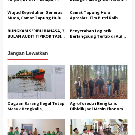
o
Audiensi Bersam Bupati dan
Meliput, PWI Terima
Wakil Bupati Kampar
Laporan Dugaan
Wujud Kepedulian Generasi
Camat Tapung Hulu
s
Pembatasan Pers
Muda, Camat Tapung Hulu
Apresiasi Tim Putri Raih
Minta Seluruh Kades Aktif
Juara 1 KORPRI CUP Kampar
Kirim Utusan di Liga IV
2026
BUNGKAM SERIBU BAHASA, 3
Penyerahan Logistik
BULAN AUDIT TIPIKOR TASIK
Berlangsung Tertib di Aula
SERAI TIMUR, KEPALA
Kantor Desa Guna
INSPEKTORAT BENGKALIS
Memastikan Ketahanan
TUTUP MULUT
Pangan Warga
Jangan Lewatkan
Dugaan Barang Ilegal Tetap
Agroforestri Bengkalis
Masuk Bengkalis,
Dibidik Jadi Mesin Ekonomi,
Keseriusan Aparat Kembali
KADIN Riau Gandeng
Dipertanyakan
Pengusaha Porang