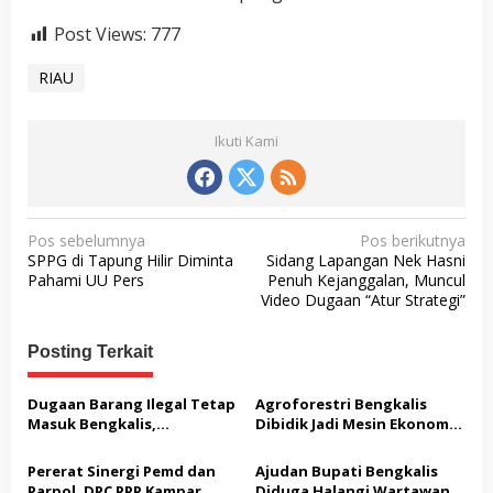
Post Views:
777
RIAU
Ikuti Kami
N
Pos sebelumnya
Pos berikutnya
SPPG di Tapung Hilir Diminta
Sidang Lapangan Nek Hasni
a
Pahami UU Pers
Penuh Kejanggalan, Muncul
v
Video Dugaan “Atur Strategi”
i
Posting Terkait
g
a
Dugaan Barang Ilegal Tetap
Agroforestri Bengkalis
s
Masuk Bengkalis,
Dibidik Jadi Mesin Ekonomi,
Keseriusan Aparat Kembali
KADIN Riau Gandeng
i
Dipertanyakan
Pengusaha Porang
Pererat Sinergi Pemd dan
Ajudan Bupati Bengkalis
p
Parpol, DPC PPP Kampar
Diduga Halangi Wartawan