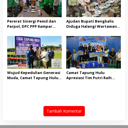
Pererat Sinergi Pemd dan
Ajudan Bupati Bengkalis
Parpol, DPC PPP Kampar
Diduga Halangi Wartawan
Audiensi Bersam Bupati dan
Meliput, PWI Terima
Wakil Bupati Kampar
Laporan Dugaan
Pembatasan Pers
Wujud Kepedulian Generasi
Camat Tapung Hulu
Muda, Camat Tapung Hulu
Apresiasi Tim Putri Raih
Minta Seluruh Kades Aktif
Juara 1 KORPRI CUP Kampar
Kirim Utusan di Liga IV
2026
Tambah Komentar