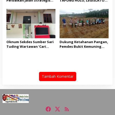
Perbaikan Jalan Strategis
TAPUNG HULU, LEGISLATOR
Tapung Hulu Dimulai
PPP HJ. JASNITA TARMIZI
GEBRAK MEJA MUSYARAHAH:
“JANGAN BANYAK TEORI,
KITA BUTUH AKSI NYATA!”
Oknum Sekdes Sumber Sari
Dukung Ketahanan Pangan,
Tuding Wartawan ‘Cari
Pemdes Bukit Kemuning
Kesalahan’ Saat
Bersama Kapolsek Tapung
Dipertanyakan Soal
Hulu Gelar Penanaman
Bendera Lusuh dan Layanan
Serentak Jagung Pipil
PATEN CETAR yang Diduga
Mandek
Tambah Komentar