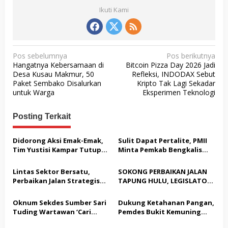
Ikuti Kami
N
Pos sebelumnya
Pos berikutnya
Hangatnya Kebersamaan di
Bitcoin Pizza Day 2026 Jadi
a
Desa Kusau Makmur, 50
Refleksi, INDODAX Sebut
v
Paket Sembako Disalurkan
Kripto Tak Lagi Sekadar
untuk Warga
Eksperimen Teknologi
i
g
Posting Terkait
a
s
Didorong Aksi Emak-Emak,
Sulit Dapat Pertalite, PMII
Tim Yustisi Kampar Tutup
Minta Pemkab Bengkalis
i
Sejumlah Kafe di Desa
Buktikan Solusi Nyata
p
Gading Sari
Lintas Sektor Bersatu,
SOKONG PERBAIKAN JALAN
o
Perbaikan Jalan Strategis
TAPUNG HULU, LEGISLATOR
Tapung Hulu Dimulai
PPP HJ. JASNITA TARMIZI
s
GEBRAK MEJA MUSYARAHAH:
Oknum Sekdes Sumber Sari
Dukung Ketahanan Pangan,
“JANGAN BANYAK TEORI,
Tuding Wartawan ‘Cari
Pemdes Bukit Kemuning
KITA BUTUH AKSI NYATA!”
Kesalahan’ Saat
Bersama Kapolsek Tapung