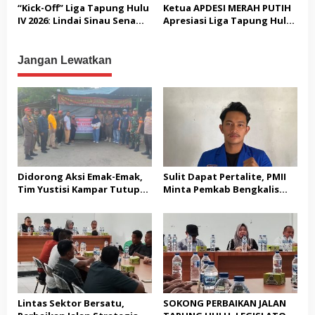
Dipertanyakan Soal
Hulu Gelar Penanaman
“Kick-Off” Liga Tapung Hulu
Ketua APDESI MERAH PUTIH
Bendera Lusuh dan Layanan
Serentak Jagung Pipil
IV 2026: Lindai Sinau Senama
Apresiasi Liga Tapung Hulu
PATEN CETAR yang Diduga
Nenek Bungkam Tuan
IV
Mandek
Rumah Tanah Datar 3-0!
Jangan Lewatkan
Didorong Aksi Emak-Emak,
Sulit Dapat Pertalite, PMII
Tim Yustisi Kampar Tutup
Minta Pemkab Bengkalis
Sejumlah Kafe di Desa
Buktikan Solusi Nyata
Gading Sari
Lintas Sektor Bersatu,
SOKONG PERBAIKAN JALAN