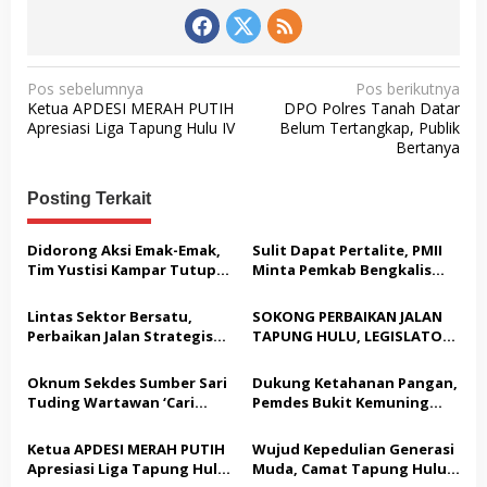
N
Pos sebelumnya
Pos berikutnya
Ketua APDESI MERAH PUTIH
DPO Polres Tanah Datar
a
Apresiasi Liga Tapung Hulu IV
Belum Tertangkap, Publik
v
Bertanya
i
Posting Terkait
g
a
Didorong Aksi Emak-Emak,
Sulit Dapat Pertalite, PMII
s
Tim Yustisi Kampar Tutup
Minta Pemkab Bengkalis
Sejumlah Kafe di Desa
Buktikan Solusi Nyata
i
Gading Sari
Lintas Sektor Bersatu,
SOKONG PERBAIKAN JALAN
p
Perbaikan Jalan Strategis
TAPUNG HULU, LEGISLATOR
o
Tapung Hulu Dimulai
PPP HJ. JASNITA TARMIZI
GEBRAK MEJA MUSYARAHAH:
Oknum Sekdes Sumber Sari
Dukung Ketahanan Pangan,
s
“JANGAN BANYAK TEORI,
Tuding Wartawan ‘Cari
Pemdes Bukit Kemuning
KITA BUTUH AKSI NYATA!”
Kesalahan’ Saat
Bersama Kapolsek Tapung
Dipertanyakan Soal
Hulu Gelar Penanaman
Ketua APDESI MERAH PUTIH
Wujud Kepedulian Generasi
Bendera Lusuh dan Layanan
Serentak Jagung Pipil
Apresiasi Liga Tapung Hulu
Muda, Camat Tapung Hulu
PATEN CETAR yang Diduga