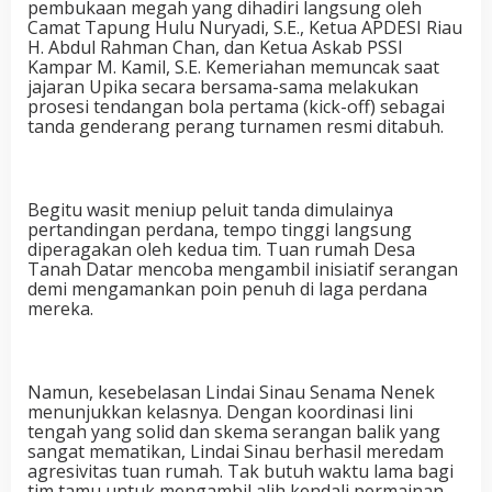
pembukaan megah yang dihadiri langsung oleh
Camat Tapung Hulu Nuryadi, S.E., Ketua APDESI Riau
H. Abdul Rahman Chan, dan Ketua Askab PSSI
Kampar M. Kamil, S.E. Kemeriahan memuncak saat
jajaran Upika secara bersama-sama melakukan
prosesi tendangan bola pertama (kick-off) sebagai
tanda genderang perang turnamen resmi ditabuh.
Begitu wasit meniup peluit tanda dimulainya
pertandingan perdana, tempo tinggi langsung
diperagakan oleh kedua tim. Tuan rumah Desa
Tanah Datar mencoba mengambil inisiatif serangan
demi mengamankan poin penuh di laga perdana
mereka.
Namun, kesebelasan Lindai Sinau Senama Nenek
menunjukkan kelasnya. Dengan koordinasi lini
tengah yang solid dan skema serangan balik yang
sangat mematikan, Lindai Sinau berhasil meredam
agresivitas tuan rumah. Tak butuh waktu lama bagi
tim tamu untuk mengambil alih kendali permainan.