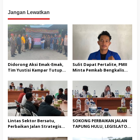
IV
Minta Seluruh Kades Aktif
Mandek
Kirim Utusan di Liga IV
Jangan Lewatkan
Didorong Aksi Emak-Emak,
Sulit Dapat Pertalite, PMII
Tim Yustisi Kampar Tutup
Minta Pemkab Bengkalis
Sejumlah Kafe di Desa
Buktikan Solusi Nyata
Gading Sari
Lintas Sektor Bersatu,
SOKONG PERBAIKAN JALAN
Perbaikan Jalan Strategis
TAPUNG HULU, LEGISLATOR
Tapung Hulu Dimulai
PPP HJ. JASNITA TARMIZI
GEBRAK MEJA MUSYARAHAH: