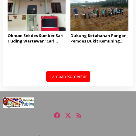
“JANGAN BANYAK TEORI,
KITA BUTUH AKSI NYATA!”
Oknum Sekdes Sumber Sari
Dukung Ketahanan Pangan,
Tuding Wartawan ‘Cari
Pemdes Bukit Kemuning
Kesalahan’ Saat
Bersama Kapolsek Tapung
Dipertanyakan Soal
Hulu Gelar Penanaman
Bendera Lusuh dan Layanan
Serentak Jagung Pipil
PATEN CETAR yang Diduga
Mandek
Tambah Komentar