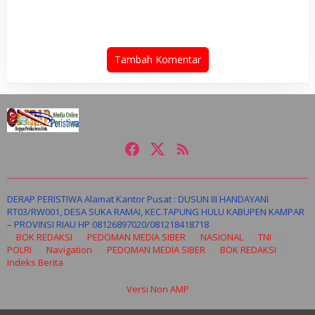
Tingkat Provinsi
Dinilai Menyesatkan Publik
Tambah Komentar
DERAP PERISTIWA Alamat Kantor Pusat : DUSUN III HANDAYANI
RT03/RW001, DESA SUKA RAMAI, KEC.TAPUNG HULU KABUPEN KAMPAR
– PROVINSI RIAU HP 08126897020/081218418718
BOK REDAKSI
PEDOMAN MEDIA SIBER
NASIONAL
TNI
POLRI
Navigation
PEDOMAN MEDIA SIBER
BOK REDAKSI
Indeks Berita
Versi Non AMP