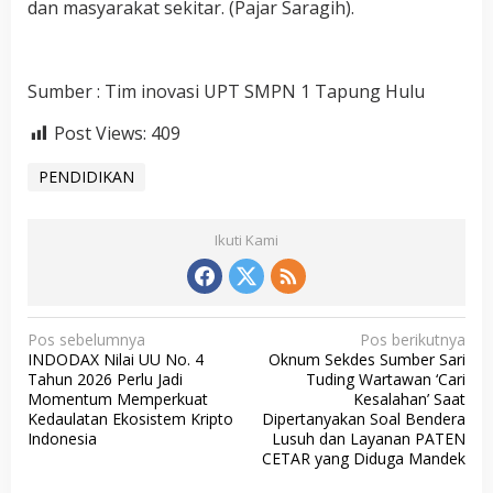
dan masyarakat sekitar. (Pajar Saragih).
Sumber : Tim inovasi UPT SMPN 1 Tapung Hulu
Post Views:
409
PENDIDIKAN
Ikuti Kami
N
Pos sebelumnya
Pos berikutnya
INDODAX Nilai UU No. 4
Oknum Sekdes Sumber Sari
a
Tahun 2026 Perlu Jadi
Tuding Wartawan ‘Cari
v
Momentum Memperkuat
Kesalahan’ Saat
Kedaulatan Ekosistem Kripto
Dipertanyakan Soal Bendera
i
Indonesia
Lusuh dan Layanan PATEN
g
CETAR yang Diduga Mandek
a