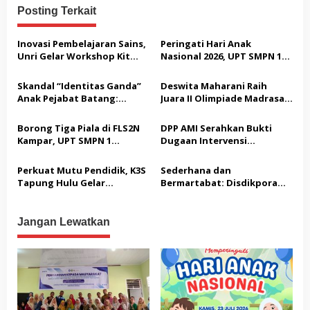
Posting Terkait
s
i
Inovasi Pembelajaran Sains,
Peringati Hari Anak
p
Unri Gelar Workshop Kit
Nasional 2026, UPT SMPN 1
Fisika Berbasis Etno-STEM di
Tapung Hulu Perkuat
o
UPT SMPN I Tapung Hulu
Komitmen Sekolah Ramah
Skandal “Identitas Ganda”
Deswita Maharani Raih
s
Anak
Anak Pejabat Batang:
Juara II Olimpiade Madrasah
Menguji Nyali BKPSDM
Indonesia Tsanawiyah
Melawan Gurita Pengaruh
Borong Tiga Piala di FLS2N
DPP AMI Serahkan Bukti
Birokrasi
Kampar, UPT SMPN 1
Dugaan Intervensi
Tapung Hulu Melaju ke
terhadap Pers, Klarifikasi RH
Tingkat Provinsi
Dinilai Menyesatkan Publik
Perkuat Mutu Pendidik, K3S
Sederhana dan
Tapung Hulu Gelar
Bermartabat: Disdikpora
Workshop Pembelajaran
Kampar Atur Ulang Standar
Mendalam bagi Guru
Pelepasan Siswa Tahun 2026
Segugus Sukaramai
Jangan Lewatkan