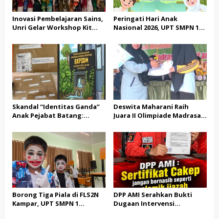
Inovasi Pembelajaran Sains,
Peringati Hari Anak
Unri Gelar Workshop Kit
Nasional 2026, UPT SMPN 1
Fisika Berbasis Etno-STEM di
Tapung Hulu Perkuat
UPT SMPN I Tapung Hulu
Komitmen Sekolah Ramah
Anak
Skandal “Identitas Ganda”
Deswita Maharani Raih
Anak Pejabat Batang:
Juara II Olimpiade Madrasah
Menguji Nyali BKPSDM
Indonesia Tsanawiyah
Melawan Gurita Pengaruh
Birokrasi
Borong Tiga Piala di FLS2N
DPP AMI Serahkan Bukti
Kampar, UPT SMPN 1
Dugaan Intervensi
Tapung Hulu Melaju ke
terhadap Pers, Klarifikasi RH