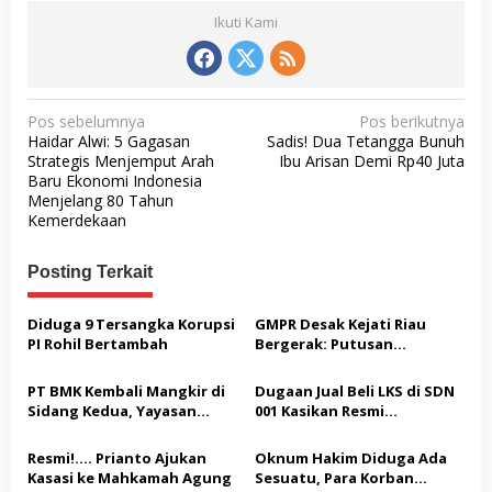
Ikuti Kami
N
Pos sebelumnya
Pos berikutnya
Haidar Alwi: 5 Gagasan
Sadis! Dua Tetangga Bunuh
a
Strategis Menjemput Arah
Ibu Arisan Demi Rp40 Juta
v
Baru Ekonomi Indonesia
Menjelang 80 Tahun
i
Kemerdekaan
g
a
Posting Terkait
s
Diduga 9 Tersangka Korupsi
GMPR Desak Kejati Riau
i
PI Rohil Bertambah
Bergerak: Putusan
p
Diterima, Dividen Rp331,7
Miliar Ditelaah
o
PT BMK Kembali Mangkir di
Dugaan Jual Beli LKS di SDN
Peruntukannya
Sidang Kedua, Yayasan
001 Kasikan Resmi
s
Ringgala: Abaikan Proses
Dilaporkan ke Polres
Hukum
Kampar, Pemred – Pimum
Resmi!…. Prianto Ajukan
Oknum Hakim Diduga Ada
Metroterkini.id Desak Usut
Kasasi ke Mahkamah Agung
Sesuatu, Para Korban
Kasus Ini