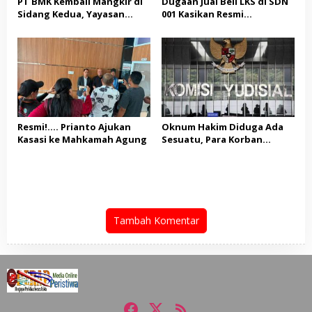
PT BMK Kembali Mangkir di
Dugaan Jual Beli LKS di SDN
Sidang Kedua, Yayasan
001 Kasikan Resmi
Ringgala: Abaikan Proses
Dilaporkan ke Polres
Hukum
Kampar, Pemred – Pimum
Metroterkini.id Desak Usut
Kasus Ini
Resmi!…. Prianto Ajukan
Oknum Hakim Diduga Ada
Kasasi ke Mahkamah Agung
Sesuatu, Para Korban
Melaporkan Oknum Hakim
ketua Jak – Sel, Ke MA, KY,
DPR Komisi III dan KPK
Tambah Komentar