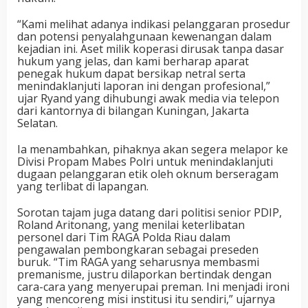
“Kami melihat adanya indikasi pelanggaran prosedur
dan potensi penyalahgunaan kewenangan dalam
kejadian ini. Aset milik koperasi dirusak tanpa dasar
hukum yang jelas, dan kami berharap aparat
penegak hukum dapat bersikap netral serta
menindaklanjuti laporan ini dengan profesional,”
ujar Ryand yang dihubungi awak media via telepon
dari kantornya di bilangan Kuningan, Jakarta
Selatan.
Ia menambahkan, pihaknya akan segera melapor ke
Divisi Propam Mabes Polri untuk menindaklanjuti
dugaan pelanggaran etik oleh oknum berseragam
yang terlibat di lapangan.
Sorotan tajam juga datang dari politisi senior PDIP,
Roland Aritonang, yang menilai keterlibatan
personel dari Tim RAGA Polda Riau dalam
pengawalan pembongkaran sebagai preseden
buruk. “Tim RAGA yang seharusnya membasmi
premanisme, justru dilaporkan bertindak dengan
cara-cara yang menyerupai preman. Ini menjadi ironi
yang mencoreng misi institusi itu sendiri,” ujarnya