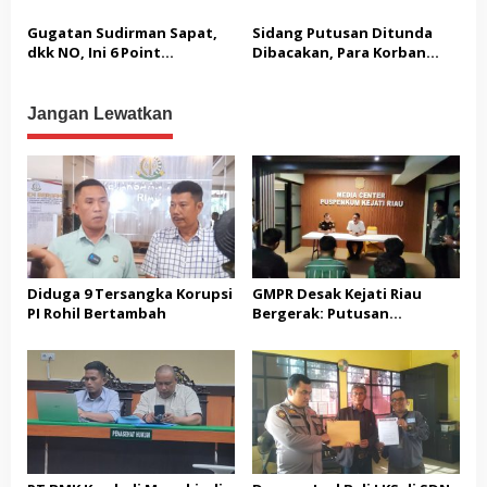
Melaporkan Oknum Hakim
ketua Jak – Sel, Ke MA, KY,
Gugatan Sudirman Sapat,
Sidang Putusan Ditunda
DPR Komisi III dan KPK
dkk NO, Ini 6 Point
Dibacakan, Para Korban
Pertimbangan Hukum
Khawatir Proses Hukum
Majelis PTUN
Tidak Adil
Jangan Lewatkan
Diduga 9 Tersangka Korupsi
GMPR Desak Kejati Riau
PI Rohil Bertambah
Bergerak: Putusan
Diterima, Dividen Rp331,7
Miliar Ditelaah
Peruntukannya